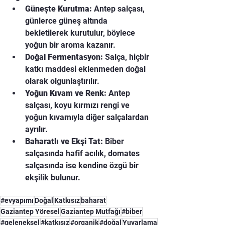
Güneşte Kurutma:
 Antep salçası, 
günlerce güneş altında 
bekletilerek kurutulur, böylece 
yoğun bir aroma kazanır.
Doğal Fermentasyon:
 Salça, hiçbir 
katkı maddesi eklenmeden doğal 
olarak olgunlaştırılır.
Yoğun Kıvam ve Renk:
 Antep 
salçası, koyu kırmızı rengi ve 
yoğun kıvamıyla diğer salçalardan 
ayrılır.
Baharatlı ve Ekşi Tat:
 Biber 
salçasında hafif acılık, domates 
salçasında ise kendine özgü bir 
ekşilik bulunur.
#evyapımı
Doğal
Katkısız
baharat
Gaziantep Yöresel
Gaziantep Mutfağı
#biber
#geleneksel
#katkısız
#organik
#doğal
Yuvarlama