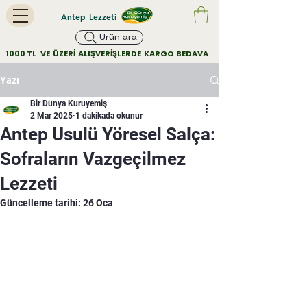
Antep Lezzeti
Ürün ara
        1000 TL   VE  ÜZERİ  ALIŞVERİŞLERDE  KARGO  BEDAVA         
Yazı
Bir Dünya Kuruyemiş
2 Mar 2025
1 dakikada okunur
Antep Usulü Yöresel Salça:
Sofraların Vazgeçilmez
Lezzeti
Güncelleme tarihi:
26 Oca