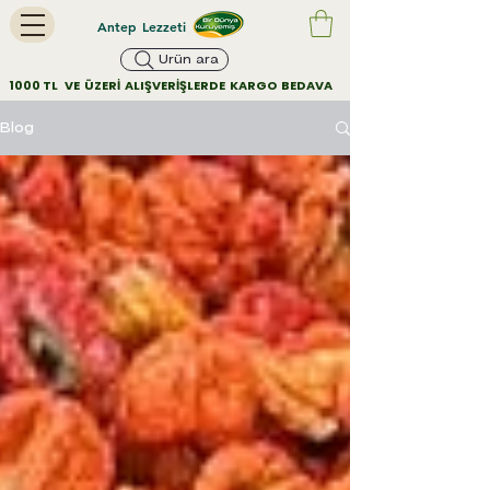
Antep Lezzeti
Ürün ara
        1000 TL   VE  ÜZERİ  ALIŞVERİŞLERDE  KARGO  BEDAVA         
Blog