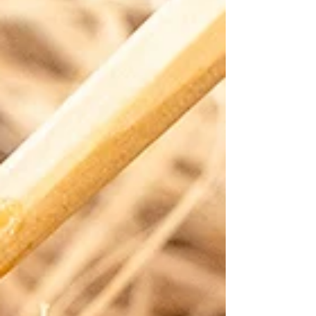
bademler ve yöresel lezzetlerle Gaziantep’te
kuruyemiş keyfi bambaşka bir deneyime
dönüşüyor. Gaziantep’te Taze Kuruyemiş
Neden Tercih Ediliyor? Kuruyemişte tazelik
hem lezzeti hem de kaliteyi doğrudan etkiler.
Gaziantep’te hizmet veren kaliteli
kuruyemişçiler; günlük kavurma, doğal ürün
seçimi ve hijyenik