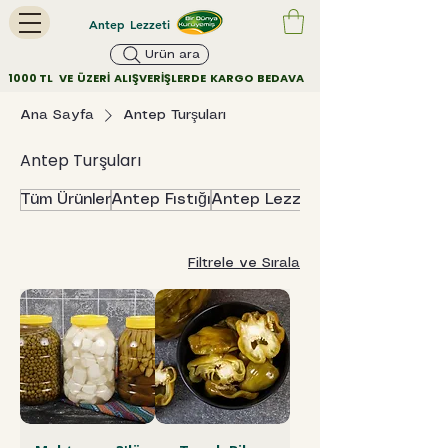
Antep Lezzeti
Ürün ara
        1000 TL   VE  ÜZERİ  ALIŞVERİŞLERDE  KARGO  BEDAVA         
Ana Sayfa
Antep Turşuları
Antep Turşuları
Tüm Ürünler
Antep Fıstığı
Antep Lezzetleri
Filtrele ve Sırala