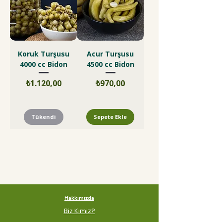
Koruk Turşusu
Acur Turşusu
4000 cc Bidon
4500 cc Bidon
Fiyat
Fiyat
₺1.120,00
₺970,00
Tükendi
Sepete Ekle
Hakkımızda
Biz Kimiz?