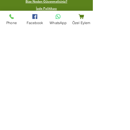
Bize Neden Güvenmelisiniz?
İade Politikası
Gönderim politikası
Phone
Facebook
WhatsApp
Özel Eylem
Yardım merkezi
Bize Ulaşın
Blog
Şartlar Ve Koşullar
Teşekkür Sayfası
Mağaza Adresi
Bir Dünya Kuruyemiş, Ertuğrulgazi, Su Yolu Cd. Enes
Apt Altı 163/B, 27100 Şahinbey/Gaziantep
+90 (553) 204 59 01