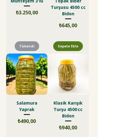
Muhteşem 3'lü
Topak Biber
Turşusu 4500 cc
Fiyat
₺3.250,00
Bidon
Fiyat
₺645,00
Tükendi
Sepete Ekle
Salamura
Klasik Karışık
Yaprak
Turşu 4500 cc
Bidon
Fiyat
₺490,00
Fiyat
₺940,00