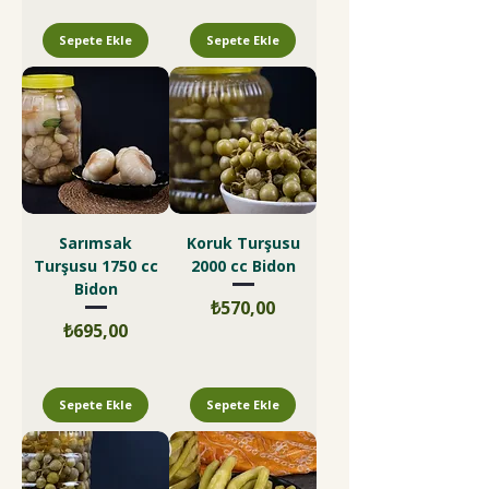
Sepete Ekle
Sepete Ekle
Sarımsak
Koruk Turşusu
Turşusu 1750 cc
2000 cc Bidon
Bidon
Fiyat
₺570,00
Fiyat
₺695,00
Sepete Ekle
Sepete Ekle