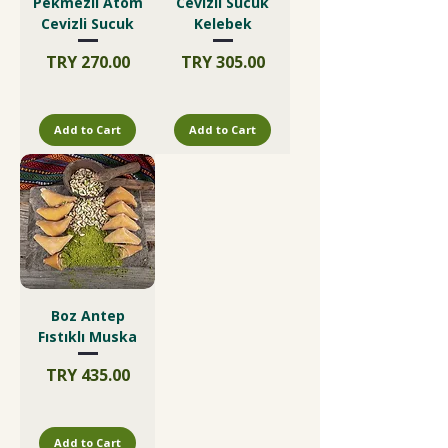
Pekmezli Atom
Cevizli Sucuk
Cevizli Sucuk
Kelebek
Price
Price
TRY 270.00
TRY 305.00
Add to Cart
Add to Cart
Boz Antep
Fıstıklı Muska
Price
TRY 435.00
Add to Cart