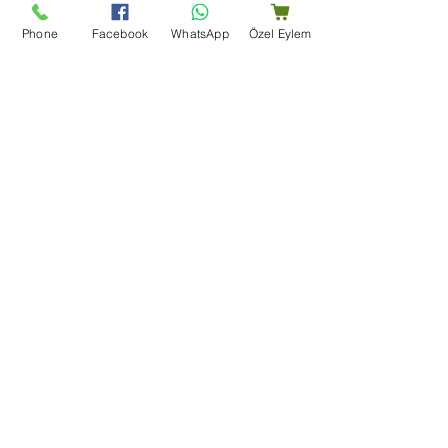
Phone
Facebook
WhatsApp
Özel Eylem
Mağaza Adresi
Bir Dünya Kuruyemiş, Ertuğrulgazi, Su Yolu Cd. Enes
Apt Altı 163/B, 27100 Şahinbey/Gaziantep
+90 (553) 204 59 01