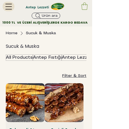
Antep Lezzeti
Ürün ara
        1000 TL   VE  ÜZERİ  ALIŞVERİŞLERDE  KARGO  BEDAVA         
Home
Sucuk & Muska
Sucuk & Muska
All Products
Antep Fıstığı
Antep Lezzetleri
Filter & Sort