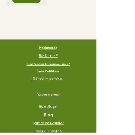
Hakkımızda
Biz Kimiz?
Bize Neden Güvenmelisiniz?
İade Politikası
Gönderim politikası
Yardım merkezi
Bize Ulaşın
Blog
Şartlar Ve Koşullar
Teşekkür Sayfası