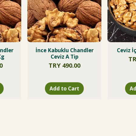
ndler
İnce Kabuklu Chandler
Ceviz İ
Kg
Ceviz A Tip
Pr
TR
Price
0
TRY 490.00
Add to Cart
Ad