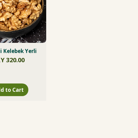
çi Kelebek Yerli
ice
Y 320.00
d to Cart