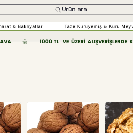
Ürün ara
arat & Bakliyatlar
Taze Kuruyemiş & Kuru Meyv
A         