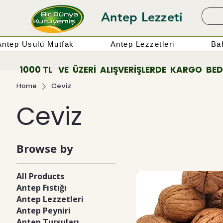
Antep Lezzeti
Antep Usulü Mutfak
Antep Lezzetleri
Bah
          1000 TL   VE  ÜZERİ  ALIŞVERİŞLERDE  KARGO  BEDAV
Home
Ceviz
Ceviz
Browse by
All Products
Antep Fıstığı
Antep Lezzetleri
Antep Peyniri
Antep Turşuları