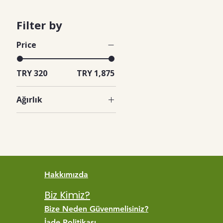
Filter by
Price
TRY 320
TRY 1,875
Ağırlık
1000 gram
250 gram
500 gram
Hakkımızda
Biz Kimiz?
Bize Neden Güvenmelisiniz?
İade Politikası