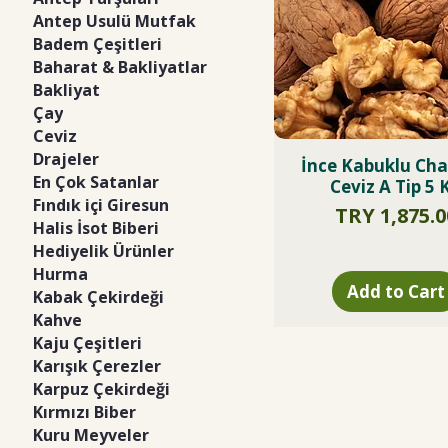
Antep Usulü Mutfak
Badem Çeşitleri
Baharat & Bakliyatlar
Bakliyat
Çay
Ceviz
Drajeler
İnce Kabuklu Cha
En Çok Satanlar
Ceviz A Tip 5 
Fındık içi Giresun
Price
TRY 1,875.0
Halis İsot Biberi
Hediyelik Ürünler
Hurma
Add to Cart
Kabak Çekirdeği
Kahve
Kaju Çeşitleri
Karışık Çerezler
Karpuz Çekirdeği
Kırmızı Biber
Kuru Meyveler