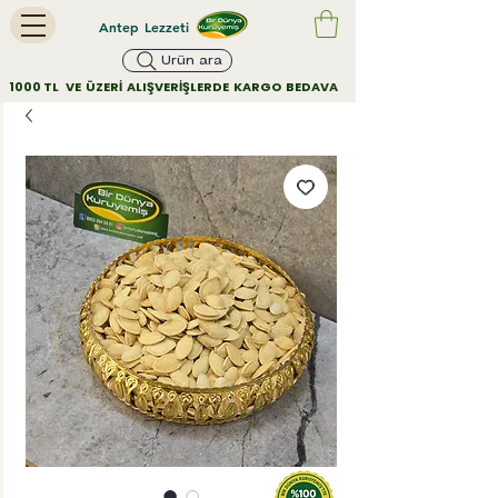
Antep Lezzeti
Ürün ara
        1000 TL   VE  ÜZERİ  ALIŞVERİŞLERDE  KARGO  BEDAVA         