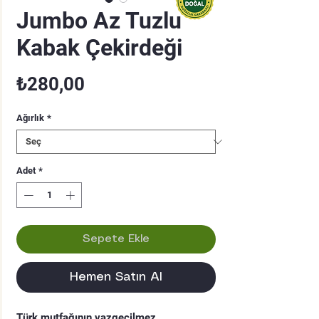
Jumbo Az Tuzlu
Kabak Çekirdeği
Fiyat
₺280,00
Ağırlık
*
Adet
*
Sepete Ekle
Hemen Satın Al
Türk mutfağının vazgeçilmez 