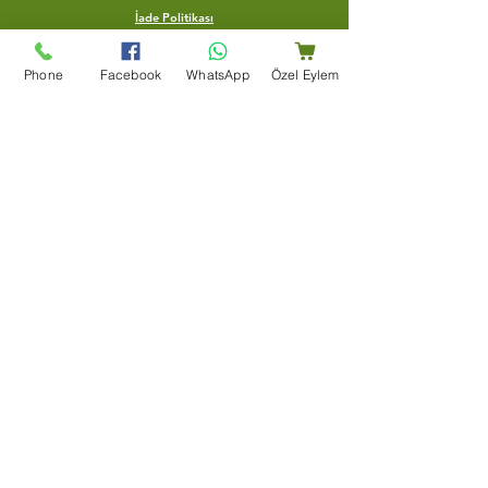
İade Politikası
Gönderim politikası
Phone
Facebook
WhatsApp
Özel Eylem
Yardım merkezi
Bize Ulaşın
Blog
Şartlar Ve Koşullar
Teşekkür Sayfası
Mağaza Adresi
Bir Dünya Kuruyemiş, Ertuğrulgazi, Su Yolu Cd. Enes
Apt Altı 163/B, 27100 Şahinbey/Gaziantep
+90 (553) 204 59 01