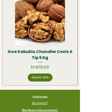
İnce Kabuklu Chandler Ceviz A
Tip 5 Kg
Fiyat
₺1.875,00
Sepete Ekle
Hakkımızda
Biz Kimiz?
Bize Neden Güvenmelisiniz?