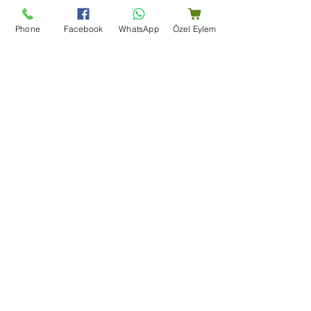
Gönderim politikası
Phone
Facebook
WhatsApp
Özel Eylem
Yardım merkezi
Bize Ulaşın
Blog
Şartlar Ve Koşullar
Teşekkür Sayfası
Mağaza Adresi
Bir Dünya Kuruyemiş, Ertuğrulgazi, Su Yolu Cd. Enes
Apt Altı 163/B, 27100 Şahinbey/Gaziantep
+90 (553) 204 59 01