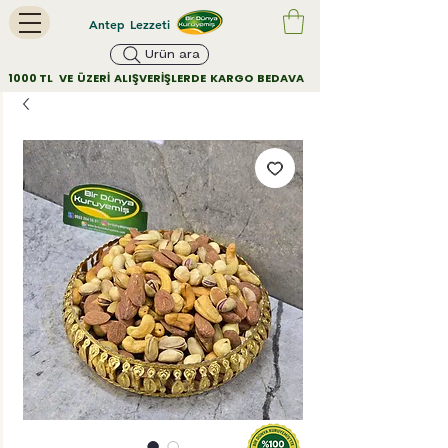
Antep Lezzeti
Ürün ara
        1000 TL   VE  ÜZERİ  ALIŞVERİŞLERDE  KARGO  BEDAVA         