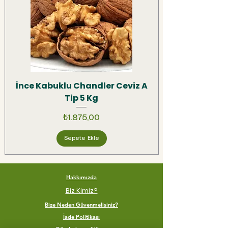
İnce Kabuklu Chandler Ceviz A
Tip 5 Kg
Fiyat
₺1.875,00
Sepete Ekle
Hakkımızda
Biz Kimiz?
Bize Neden Güvenmelisiniz?
İade Politikası