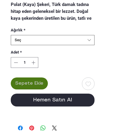
Polat (Kaya) Şekeri, Türk damak tadına 
hitap eden geleneksel bir lezzet. Doğal 
kaya şekerinden üretilen bu ürün, tatlı ve 
içeceklerde kullanılmak üzere özenle 
Ağırlık
*
hazırlanmıştır. Gıda endüstrisinde sıkça 
tercih edilen Polat (Kaya) Şekeri, yüksek 
Seç
kalitesi ve sağlıklı yapısıyla bilinir. 
Kendine özgü aroması ve kristal formuyla 
Adet
*
her türlü tarife lezzet katar. Polat (Kaya) 
Şekeri, Türk mutfağının 
vazgeçilmezlerinden biridir ve her türlü 
tatlı ve içeceğe lezzet katmak için ideal 
Sepete Ekle
bir tercihtir.
Hemen Satın Al