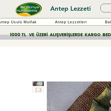
Antep Lezzeti
Antep Usulü Mutfak
Antep Lezzetleri
Bah
          1000 TL   VE  ÜZERİ  ALIŞVERİŞLERDE  KARGO  BEDAV