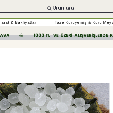
Ürün ara
arat & Bakliyatlar
Taze Kuruyemiş & Kuru Meyv
A         