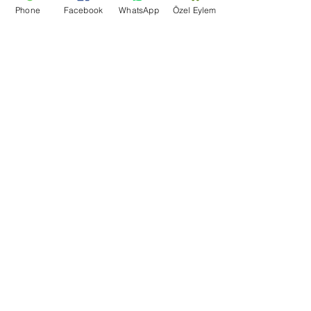
Phone
Facebook
WhatsApp
Özel Eylem
Yardım merkezi
Bize Ulaşın
Blog
Şartlar Ve Koşullar
Teşekkür Sayfası
Mağaza Adresi
Bir Dünya Kuruyemiş, Ertuğrulgazi, Su Yolu Cd. Enes
Apt Altı 163/B, 27100 Şahinbey/Gaziantep
+90 (553) 204 59 01