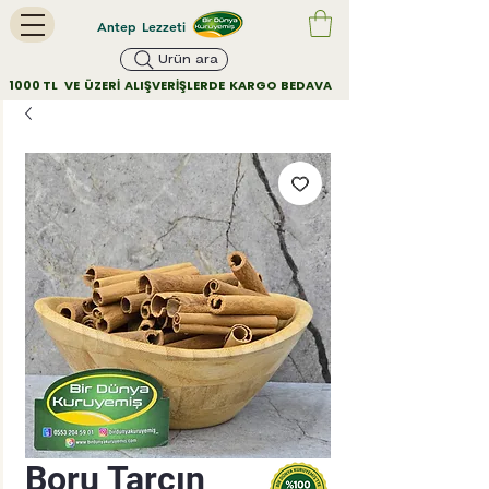
Antep Lezzeti
Ürün ara
        1000 TL   VE  ÜZERİ  ALIŞVERİŞLERDE  KARGO  BEDAVA         
Boru Tarçın