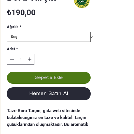
Fiyat
₺190,00
Ağırlık
*
Adet
*
Sepete Ekle
Hemen Satın Al
Taze Boru Tarçın, gıda web sitesinde 
bulabileceğiniz en taze ve kaliteli tarçın 
çubuklarından oluşmaktadır. Bu aromatik 
baharat, Türk mutfağında sıkça kullanılan 