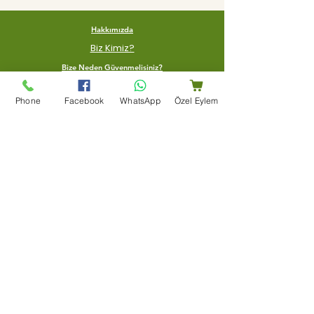
Hakkımızda
Biz Kimiz?
Bize Neden Güvenmelisiniz?
İade Politikası
Phone
Facebook
WhatsApp
Özel Eylem
Gönderim politikası
Yardım merkezi
Bize Ulaşın
Blog
Şartlar Ve Koşullar
Teşekkür Sayfası
Mağaza Adresi
Bir Dünya Kuruyemiş, Ertuğrulgazi, Su Yolu Cd. Enes
Apt Altı 163/B, 27100 Şahinbey/Gaziantep
+90 (553) 204 59 01