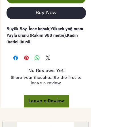
Buy Now
Büyük Boy. İnce kabuk,Yüksek yağ oranı.
Yayla ürünü (Rakım 980 metre).Kadın
üretici ürünü.
Birinci sınıftır. Lezzetli olup doğal ve
seçilmiştir.
Rakımı 980 metrenin üzerinde olan olan
bahçelerde özenle yetiştirilmektedir.
No Reviews Yet
Hasattan sonra yeşil kabuklarından ayrılır
Share your thoughts. Be the first to
ve özenle kurutulur ve seçilir.
leave a review.
Ürünler bahçelere göre ayrılır karışık ürün
bulunmaz. Her ürün aynı bahçeden gelir.
Yeni mahsuldür.
Leave a Review
Özenle seçilmiş cevizlerimizin zengin
lezzetini ve dokusunu deneyimleyin.
Bu cevizler farklı lezzetleri ve besinsel
faydalarıyla bilinir.