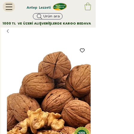
Antep Lezzeti
Ürün ara
        1000 TL   VE  ÜZERİ  ALIŞVERİŞLERDE  KARGO  BEDAVA         