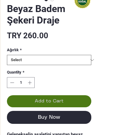
Beyaz Badem
Şekeri Draje
Price
TRY 260.00
Ağırlık
*
Quantity
*
Add to Cart
Buy Now
Gelenekselin asaletini yansıtan beyaz