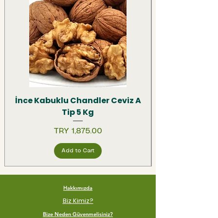
İnce Kabuklu Chandler Ceviz A
Tip 5 Kg
Price
TRY 1,875.00
Add to Cart
Hakkımızda
Biz Kimiz?
Bize Neden Güvenmelisiniz?