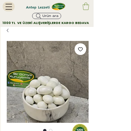
Antep Lezzeti
Ürün ara
        1000 TL   VE  ÜZERİ  ALIŞVERİŞLERDE  KARGO  BEDAVA         