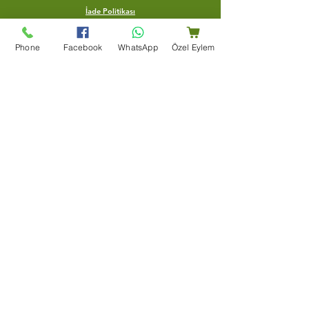
İade Politikası
Gönderim politikası
Phone
Facebook
WhatsApp
Özel Eylem
Yardım merkezi
Bize Ulaşın
Blog
Şartlar Ve Koşullar
Teşekkür Sayfası
Mağaza Adresi
Bir Dünya Kuruyemiş, Ertuğrulgazi, Su Yolu Cd. Enes
Apt Altı 163/B, 27100 Şahinbey/Gaziantep
+90 (553) 204 59 01