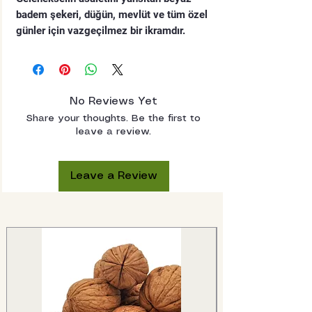
badem şekeri, düğün, mevlüt ve tüm özel
günler için vazgeçilmez bir ikramdır.
Sadeliğiyle ön plana çıkan bu klasik draje,
tatlı ikramlar arasında her zaman ilk
sıradadır.
✔️ Klasik ve zamansız renk
No Reviews Yet
✔️ Taze ve doğal içerik
Share your thoughts. Be the first to
✔️ Her konsepte uyum sağlar
leave a review.
Leave a Review