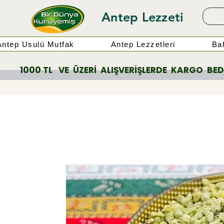
Antep Lezzeti
Antep Usulü Mutfak
Antep Lezzetleri
Bah
          1000 TL   VE  ÜZERİ  ALIŞVERİŞLERDE  KARGO  BEDAV