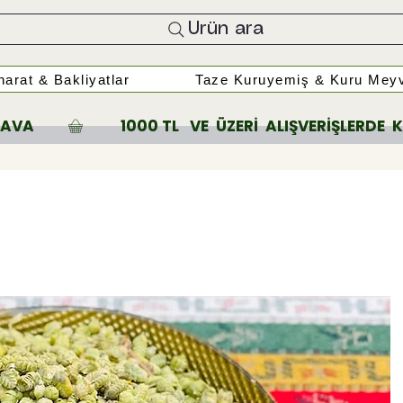
Ürün ara
arat & Bakliyatlar
Taze Kuruyemiş & Kuru Meyv
A         