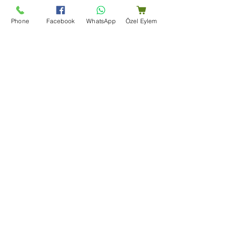
Gönderim politikası
Phone
Facebook
WhatsApp
Özel Eylem
Yardım merkezi
Bize Ulaşın
Blog
Şartlar Ve Koşullar
Teşekkür Sayfası
Mağaza Adresi
Bir Dünya Kuruyemiş, Ertuğrulgazi, Su Yolu Cd. Enes
Apt Altı 163/B, 27100 Şahinbey/Gaziantep
+90 (553) 204 59 01