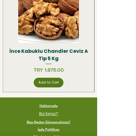
İnce Kabuklu Chandler Ceviz A
Tip 5 Kg
Price
TRY 1,875.00
Add to Cart
Hakkımızda
Biz Kimiz?
Bize Neden Güvenmelisiniz?
İade Politikası