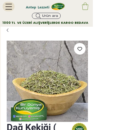
Antep Lezzeti
Ürün ara
        1000 TL   VE  ÜZERİ  ALIŞVERİŞLERDE  KARGO  BEDAVA         
Dağ Kekiği (