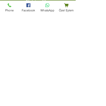
Gönderim politikası
Phone
Facebook
WhatsApp
Özel Eylem
Yardım merkezi
Bize Ulaşın
Blog
Şartlar Ve Koşullar
Teşekkür Sayfası
Mağaza Adresi
Bir Dünya Kuruyemiş, Ertuğrulgazi, Su Yolu Cd. Enes
Apt Altı 163/B, 27100 Şahinbey/Gaziantep
+90 (553) 204 59 01