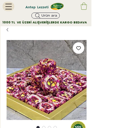
Antep Lezzeti
Ürün ara
        1000 TL   VE  ÜZERİ  ALIŞVERİŞLERDE  KARGO  BEDAVA         