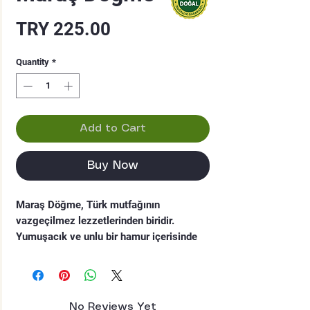
Price
TRY 225.00
Quantity
*
Add to Cart
Buy Now
Maraş Döğme, Türk mutfağının 
vazgeçilmez lezzetlerinden biridir. 
Yumuşacık ve unlu bir hamur içerisinde 
özenle hazırlanan dövülmüş et ile doludur. 
Özel baharatlarla lezzetlendirilen Maraş 
Döğme, her lokmasıyla damaklarda 
unutulmaz bir tat bırakır. Geleneksel 
No Reviews Yet