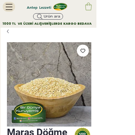
Antep Lezzeti
Ürün ara
        1000 TL   VE  ÜZERİ  ALIŞVERİŞLERDE  KARGO  BEDAVA         
Maraş Döğme