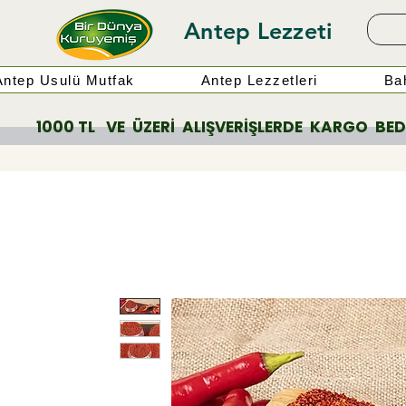
Antep Lezzeti
Antep Usulü Mutfak
Antep Lezzetleri
Bah
          1000 TL   VE  ÜZERİ  ALIŞVERİŞLERDE  KARGO  BEDAV