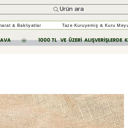
Ürün ara
arat & Bakliyatlar
Taze Kuruyemiş & Kuru Meyv
A         