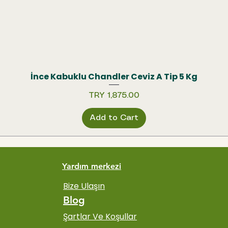
İnce Kabuklu Chandler Ceviz A Tip 5 Kg
Quick View
Price
TRY 1,875.00
Add to Cart
Yardım merkezi
Bize Ulaşın
Blog
Şartlar Ve Koşullar