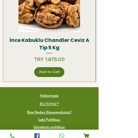
İnce Kabuklu Chandler Ceviz A
Tip 5 Kg
Price
TRY 1,875.00
Add to Cart
Hakkımızda
Biz Kimiz?
Bize Neden Güvenmelisiniz?
İade Politikası
Gönderim politikası