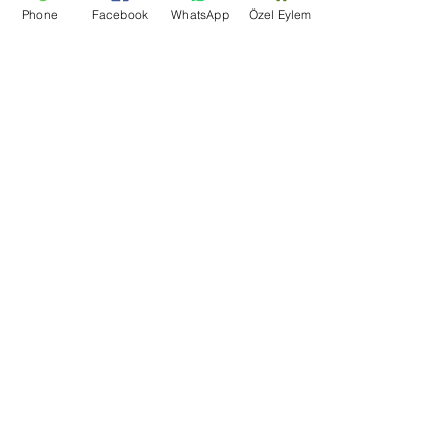
Phone
Facebook
WhatsApp
Özel Eylem
Yardım merkezi
Bize Ulaşın
Blog
Şartlar Ve Koşullar
Teşekkür Sayfası
Mağaza Adresi
Bir Dünya Kuruyemiş, Ertuğrulgazi, Su Yolu Cd. Enes
Apt Altı 163/B, 27100 Şahinbey/Gaziantep
+90 (553) 204 59 01