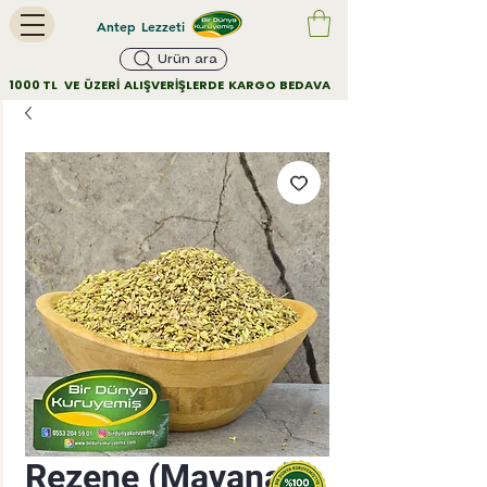
Antep Lezzeti
Ürün ara
        1000 TL   VE  ÜZERİ  ALIŞVERİŞLERDE  KARGO  BEDAVA         
Rezene (Mayana)