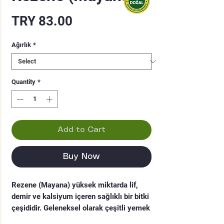
Price
TRY 83.00
Ağırlık
*
Quantity
*
Add to Cart
Buy Now
Rezene (Mayana) yüksek miktarda lif, 
demir ve kalsiyum içeren sağlıklı bir bitki 
çeşididir. Geleneksel olarak çeşitli yemek 
ve içeceklerde kullanılan rezene, Türk 